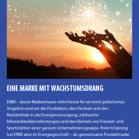
EINE MARKE MIT WACHSTUMSDRANG
ENNI – dieser Markenname steht heute für ein breit gefächertes
Angebot rund um die Produktion, den Vertrieb und den
Netzbetrieb in der Energieversorgung, zahlreiche
Infrastrukturdienstleistungen und den Betrieb von Freizeit- und
Sportstätten einer ganzen Unternehmensgruppe. Ihren Ursprung
hat ENNI aber im Energiegeschäft – als gemeinsame Produktmarke