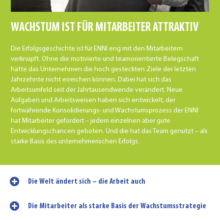
WACHSTUM IST FÜR MITARBEITER ATTRAKTIV
Die Erfolgsgeschichte ist für ENNI eng mit den Mitarbeitern
verknüpft. Ohne die motivierte und teamorientierte Belegschaft
hätte das Unternehmen die hoch gesteckten Ziele der letzten
Jahrzehnte nicht erreichen können. Dabei hat sich das
Arbeitsumfeld seit der Jahrtausendwende verändert. Neue
Aufgaben und Arbeitsweisen haben sich entwickelt, der
fortwährende Konsolidierungs- und Wachstumsprozess der ENNI
hat Mitarbeiter gefordert – jedem einzelnen aber gute
Entwicklungschancen geboten. Und die hat das Team genutzt – als
starke Basis des unternehmerischen Erfolgs.
Die Welt ändert sich – die Arbeit auch
Die Mitarbeiter als starke Basis der Wachstumsstrategie