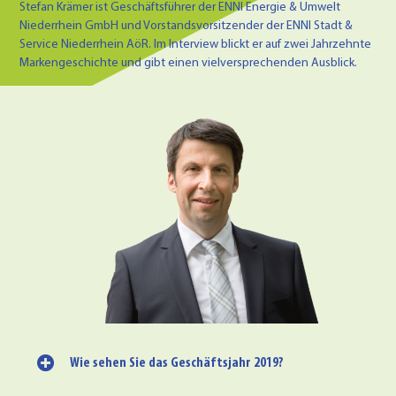
Stefan Krämer ist Geschäftsführer der ENNI Energie & Umwelt
Niederrhein GmbH und Vorstandsvorsitzender der ENNI Stadt &
Service Niederrhein AöR. Im Interview blickt er auf zwei Jahrzehnte
Markengeschichte und gibt einen vielversprechenden Ausblick.
Wie sehen Sie das Geschäftsjahr 2019?