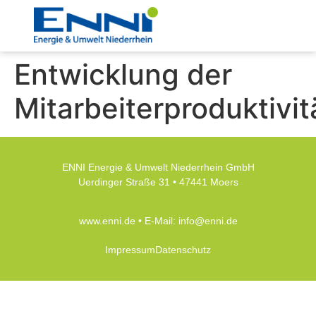
Entwicklung der
Mitarbeiterproduktivit
ENNI Energie & Umwelt Niederrhein GmbH
Uerdinger Straße 31 • 47441 Moers
www.enni.de
• E-Mail:
info@enni.de
Impressum
Datenschutz